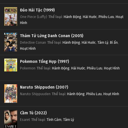
Đảo Hải Tặc (1999)
One Piece (Luffy)
Thể loại
:
Hành Động
,
Hài Hước
,
Phiêu Lưu
,
Hoạt
Hình
Thám Tử Lừng Danh Conan (2005)
Detective Conan
Thể loại
:
Hành Động
,
Hài Hước
,
Tâm Lý
,
Bí ẩn
,
Hoạt Hình
Pokemon Tổng Hợp (1997)
Pokemon
Thể loại
:
Hành Động
,
Hài Hước
,
Phiêu Lưu
,
Hoạt Hình
Naruto Shippuden (2007)
Naruto Shippuuden
Thể loại
:
Hành Động
,
Phiêu Lưu
,
Hoạt Hình
Cầm Tù (2022)
Esaret
Thể loại
:
Tình Cảm
,
Tâm Lý