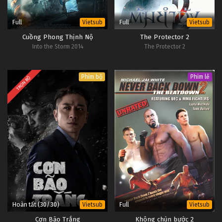
Full
Full
Vietsub
Vietsub
Cuồng Phong Thịnh Nộ
The Protector 2
Into the Storm 2014
The Protector 2
Phim bộ
Phim lẻ
TRỌN BỘ
Hoàn tất (30/30)
Full
Vietsub
Vietsub
Cơn Bão Trắng
Không chùn bước 2