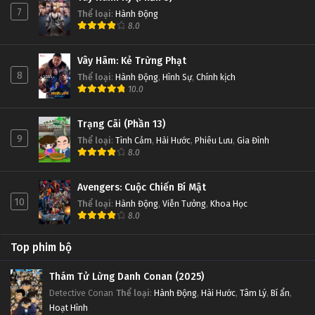
7
Thể loại
:
Hành Động
8.0
Vây Hãm: Kẻ Trừng Phạt
8
Thể loại
:
Hành Động
,
Hình Sự
,
Chính kịch
10.0
Trạng Cãi (Phần 13)
9
Thể loại
:
Tình Cảm
,
Hài Hước
,
Phiêu Lưu
,
Gia Đình
8.0
Avengers: Cuộc Chiến Bí Mật
10
Thể loại
:
Hành Động
,
Viễn Tưởng
,
Khoa Học
8.0
Top phim bộ
Thám Tử Lừng Danh Conan (2025)
Detective Conan
Thể loại
:
Hành Động
,
Hài Hước
,
Tâm Lý
,
Bí ẩn
,
Hoạt Hình