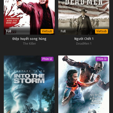
Full
Full
Vietsub
Vietsub
Điệp huyết song hùng
Người Chết 1
The Killer
DeadMen 1
Phim lẻ
Phim lẻ