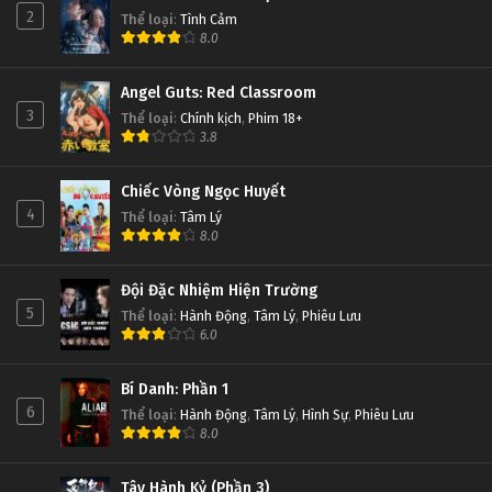
2
Thể loại
:
Tình Cảm
8.0
Angel Guts: Red Classroom
3
Thể loại
:
Chính kịch
,
Phim 18+
3.8
Chiếc Vòng Ngọc Huyết
4
Thể loại
:
Tâm Lý
8.0
Đội Đặc Nhiệm Hiện Trường
5
Thể loại
:
Hành Động
,
Tâm Lý
,
Phiêu Lưu
6.0
Bí Danh: Phần 1
6
Thể loại
:
Hành Động
,
Tâm Lý
,
Hình Sự
,
Phiêu Lưu
8.0
Tây Hành Kỷ (Phần 3)