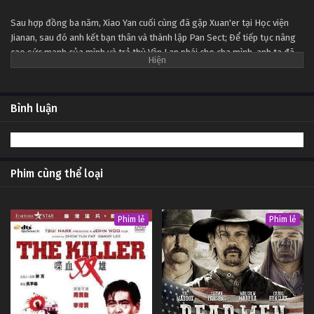
Tập 4
Sau hợp đồng ba năm, Xiao Yan cuối cùng đã gặp Xuan'er tại Học viện
Jianan, sau đó anh kết bạn thân và thành lập Pan Sect; Để tiếp tục nâng
Đấu Phá Thương Khung Ngoại Truyện Tập 3
cao sức mạnh của mình và trả thù Vân Lan phái cho cha mình, anh ta đã
Tập 3
đi sâu vào Tháp khí đốt thiên đường để nuốt chửng Fallen Heart Yan
bằng sự mạo hiểm của chính mình ...
Đấu Phá Thương Khung Ngoại Truyện Tập 2
Bình luận
Tập 2
Đấu Phá Thương Khung Ngoại Truyện Tập 1
Phim cùng thể loại
Tập 1
Phim lẻ
Phim lẻ