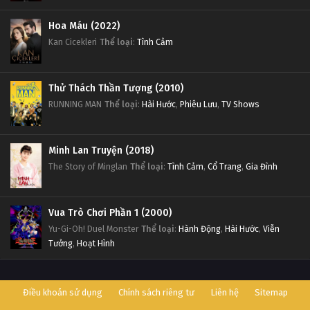
Hoa Máu (2022)
Kan Cicekleri
Thể loại
:
Tình Cảm
Thử Thách Thần Tượng (2010)
RUNNING MAN
Thể loại
:
Hài Hước
,
Phiêu Lưu
,
TV Shows
Minh Lan Truyện (2018)
The Story of Minglan
Thể loại
:
Tình Cảm
,
Cổ Trang
,
Gia Đình
Vua Trò Chơi Phần 1 (2000)
Yu-Gi-Oh! Duel Monster
Thể loại
:
Hành Động
,
Hài Hước
,
Viễn
Tưởng
,
Hoạt Hình
Điều khoản sử dụng
Chính sách riêng tư
Liên hệ
Sitemap