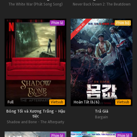
The White War (Phát Song Song)
Never Back Down 2: The Beatdown
Phim lẻ
Phim bộ
TRỌN BỘ
Full
Hoàn Tất (6/6)
Vietsub
Vietsub
Bóng Tối và Xương Trắng - Hậu
Trả Giá
tiệc
Bargain
Shadow and Bone - The Afterparty
Phim lẻ
Phim lẻ