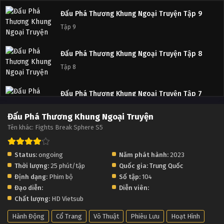
Đấu Phá Thương Khung Ngoại Truyện Tập 9
Tập 9
Đấu Phá Thương Khung Ngoại Truyện Tập 8
Tập 8
Đấu Phá Thương Khung Ngoại Truyện Tập 7
Tập 7
Đấu Phá Thương Khung Ngoại Truyện
Tên khác: Fights Break Sphere S5
Đấu Phá Thương Khung Ngoại Truyện Tập 6
Tập 6
Status:
ongoing
Năm phát hành:
2023
Thời lượng:
25 phút/tập
Quốc gia:
Trung Quốc
Đấu Phá Thương Khung Ngoại Truyện Tập 5
Định dạng:
Phim bộ
Số tập:
104
Tập 5
Đạo diễn:
Diễn viên:
Chất lượng:
HD Vietsub
Đấu Phá Thương Khung Ngoại Truyện Tập 4
Hành Động
Cổ Trang
Võ Thuật
Phiêu Lưu
Hoạt Hình