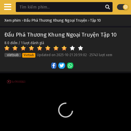
Đấu Phá Thương Khung Ngoại Truyện Tập 20
Xem phim
›
Đấu Phá Thương Khung Ngoại Truyện
›
Tập 10
Tập 20
Đấu Phá Thương Khung Ngoại Truyện Tập 10
Đấu Phá Thương Khung Ngoại Truyện Tập 19
8.0
điểm /
1
lượt đánh giá
Tập 19
vietsub
Updated on
2025-10-21 20:59:02
·
25743 lượt xem
Vietsub
Đấu Phá Thương Khung Ngoại Truyện Tập 18
Tập 18
Đấu Phá Thương Khung Ngoại Truyện Tập 17
Tập 17
Đấu Phá Thương Khung Ngoại Truyện Tập 16
Tập 16
Đấu Phá Thương Khung Ngoại Truyện Tập 15