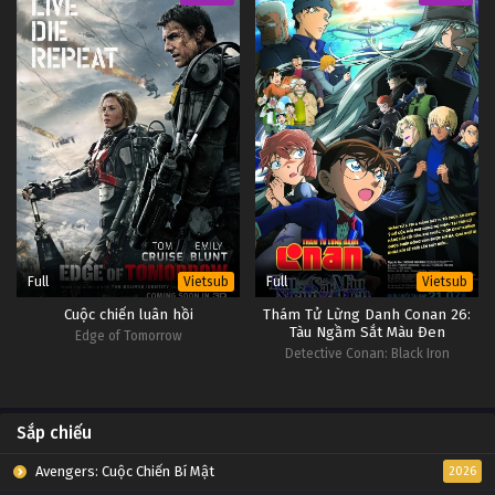
Full
Full
Vietsub
Vietsub
Cuộc chiến luân hồi
Thám Tử Lừng Danh Conan 26:
Tàu Ngầm Sắt Màu Đen
Edge of Tomorrow
Detective Conan: Black Iron
Submarine
Sắp chiếu
Avengers: Cuộc Chiến Bí Mật
2026