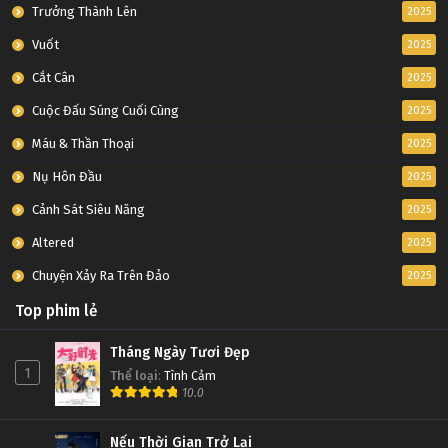
Tập 71
Trưởng Thành Lên
2025
Vuốt
2025
Đấu Phá Thương Khung Ngoại Truyện Tập 70
Cắt Cân
2025
Tập 70
Cuộc Đấu Súng Cuối Cùng
2025
Đấu Phá Thương Khung Ngoại Truyện Tập 69
Máu & Thần Thoại
2025
Tập 69
Nụ Hôn Đầu
2025
Cảnh Sát Siêu Năng
2025
Đấu Phá Thương Khung Ngoại Truyện Tập 68
Altered
2025
Tập 68
Chuyện Xảy Ra Trên Đảo
2025
Đấu Phá Thương Khung Ngoại Truyện Tập 67
Top phim lẻ
Tập 67
Tháng Ngày Tươi Đẹp
1
Thể loại
:
Tình Cảm
Đấu Phá Thương Khung Ngoại Truyện Tập 66
10.0
Tập 66
Nếu Thời Gian Trở Lại