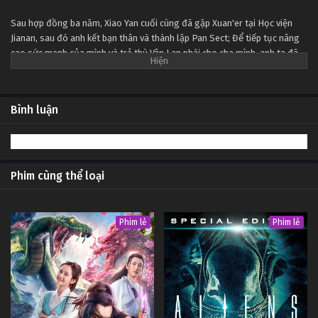
Tập 99
Sau hợp đồng ba năm, Xiao Yan cuối cùng đã gặp Xuan'er tại Học viện
Jianan, sau đó anh kết bạn thân và thành lập Pan Sect; Để tiếp tục nâng
Đấu Phá Thương Khung Ngoại Truyện Tập 98
cao sức mạnh của mình và trả thù Vân Lan phái cho cha mình, anh ta đã
Tập 98
đi sâu vào Tháp khí đốt thiên đường để nuốt chửng Fallen Heart Yan
bằng sự mạo hiểm của chính mình ...
Đấu Phá Thương Khung Ngoại Truyện Tập 97
Bình luận
Tập 97
Đấu Phá Thương Khung Ngoại Truyện Tập 96
Phim cùng thể loại
Tập 96
Đấu Phá Thương Khung Ngoại Truyện Tập 95
Phim lẻ
Phim lẻ
Tập 95
Đấu Phá Thương Khung Ngoại Truyện Tập 94
Tập 94