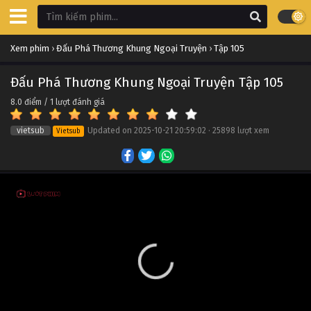
Đấu Phá Thương Khung Ngoại Truyện Tập 115
Xem phim
›
Đấu Phá Thương Khung Ngoại Truyện
›
Tập 105
Tập 115
Đấu Phá Thương Khung Ngoại Truyện Tập 105
Đấu Phá Thương Khung Ngoại Truyện Tập 114
8.0
điểm /
1
lượt đánh giá
Tập 114
vietsub
Updated on
2025-10-21 20:59:02
·
25898 lượt xem
Vietsub
Đấu Phá Thương Khung Ngoại Truyện Tập 113
Tập 113
Đấu Phá Thương Khung Ngoại Truyện Tập 112
Tập 112
Đấu Phá Thương Khung Ngoại Truyện Tập 111
Tập 111
Đấu Phá Thương Khung Ngoại Truyện Tập 110