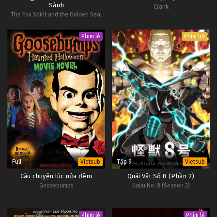
Sảnh
Crank
Tập 82
The Fox Spirit and the Golden Seal
Đấu Phá Thương Khung Ngoại Truyện Tập 81
Phim lẻ
Phim bộ
Tập 81
Đấu Phá Thương Khung Ngoại Truyện Tập 80
Tập 80
Đấu Phá Thương Khung Ngoại Truyện Tập 79
Tập 79
Đấu Phá Thương Khung Ngoại Truyện Tập 78
Full
Tập 9
Vietsub
Vietsub
Tập 78
Câu chuyện lúc nửa đêm
Quái Vật Số 8 (Phần 2)
Goosebumps
Kaiju No. 8 (Season 2)
Đấu Phá Thương Khung Ngoại Truyện Tập 77
Tập 77
Phim lẻ
Phim lẻ