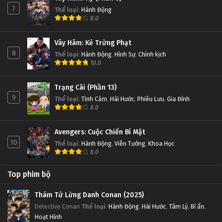
7
Thể loại
:
Hành Động
8.0
Đấu Phá Thương Khung Ngoại Truyện Tập 59
Tập 59
Vây Hãm: Kẻ Trừng Phạt
8
Thể loại
:
Hành Động
,
Hình Sự
,
Chính kịch
Đấu Phá Thương Khung Ngoại Truyện Tập 58
10.0
Tập 58
Trạng Cãi (Phần 13)
9
Thể loại
:
Tình Cảm
,
Hài Hước
,
Phiêu Lưu
,
Gia Đình
Đấu Phá Thương Khung Ngoại Truyện Tập 57
8.0
Tập 57
Avengers: Cuộc Chiến Bí Mật
Đấu Phá Thương Khung Ngoại Truyện Tập 56
10
Thể loại
:
Hành Động
,
Viễn Tưởng
,
Khoa Học
8.0
Tập 56
Top phim bộ
Đấu Phá Thương Khung Ngoại Truyện Tập 55
Tập 55
Thám Tử Lừng Danh Conan (2025)
Detective Conan
Thể loại
:
Hành Động
,
Hài Hước
,
Tâm Lý
,
Bí ẩn
,
Hoạt Hình
Đấu Phá Thương Khung Ngoại Truyện Tập 54