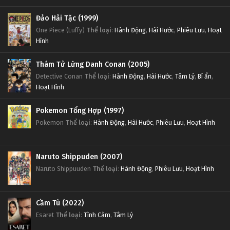
Tập 54
Đảo Hải Tặc (1999)
One Piece (Luffy)
Thể loại
:
Hành Động
,
Hài Hước
,
Phiêu Lưu
,
Hoạt
Đấu Phá Thương Khung Ngoại Truyện Tập 53
Hình
Tập 53
Thám Tử Lừng Danh Conan (2005)
Detective Conan
Thể loại
:
Hành Động
,
Hài Hước
,
Tâm Lý
,
Bí ẩn
,
Đấu Phá Thương Khung Ngoại Truyện Tập 52
Hoạt Hình
Tập 52
Pokemon Tổng Hợp (1997)
Đấu Phá Thương Khung Ngoại Truyện Tập 51
Pokemon
Thể loại
:
Hành Động
,
Hài Hước
,
Phiêu Lưu
,
Hoạt Hình
Tập 51
Naruto Shippuden (2007)
Đấu Phá Thương Khung Ngoại Truyện Tập 50
Naruto Shippuuden
Thể loại
:
Hành Động
,
Phiêu Lưu
,
Hoạt Hình
Tập 50
Đấu Phá Thương Khung Ngoại Truyện Tập 49
Cầm Tù (2022)
Esaret
Thể loại
:
Tình Cảm
,
Tâm Lý
Tập 49