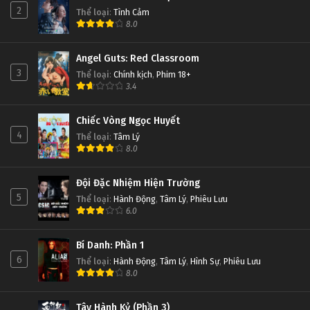
Đấu Phá Thương Khung Ngoại Truyện Tập 65
2
Thể loại
:
Tình Cảm
8.0
Tập 65
Angel Guts: Red Classroom
Đấu Phá Thương Khung Ngoại Truyện Tập 64
3
Thể loại
:
Chính kịch
,
Phim 18+
Tập 64
3.4
Đấu Phá Thương Khung Ngoại Truyện Tập 63
Chiếc Vòng Ngọc Huyết
4
Thể loại
:
Tâm Lý
Tập 63
8.0
Đấu Phá Thương Khung Ngoại Truyện Tập 62
Đội Đặc Nhiệm Hiện Trường
Tập 62
5
Thể loại
:
Hành Động
,
Tâm Lý
,
Phiêu Lưu
6.0
Đấu Phá Thương Khung Ngoại Truyện Tập 61
Bí Danh: Phần 1
Tập 61
6
Thể loại
:
Hành Động
,
Tâm Lý
,
Hình Sự
,
Phiêu Lưu
8.0
Đấu Phá Thương Khung Ngoại Truyện Tập 60
Tập 60
Tây Hành Kỷ (Phần 3)