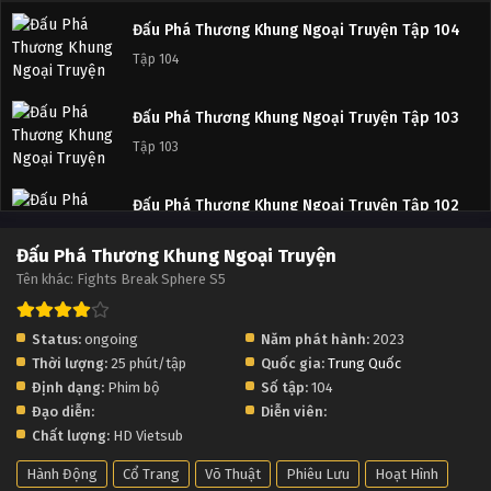
Đấu Phá Thương Khung Ngoại Truyện Tập 104
Tập 104
Đấu Phá Thương Khung Ngoại Truyện Tập 103
Tập 103
Đấu Phá Thương Khung Ngoại Truyện Tập 102
Tập 102
Đấu Phá Thương Khung Ngoại Truyện
Tên khác: Fights Break Sphere S5
Đấu Phá Thương Khung Ngoại Truyện Tập 101
Tập 101
Status:
ongoing
Năm phát hành:
2023
Thời lượng:
25 phút/tập
Quốc gia:
Trung Quốc
Đấu Phá Thương Khung Ngoại Truyện Tập 100
Định dạng:
Phim bộ
Số tập:
104
Tập 100
Đạo diễn:
Diễn viên:
Chất lượng:
HD Vietsub
Đấu Phá Thương Khung Ngoại Truyện Tập 99
Hành Động
Cổ Trang
Võ Thuật
Phiêu Lưu
Hoạt Hình