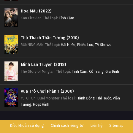
Đấu Phá Thương Khung Ngoại Truyện Tập 48
Hoa Máu (2022)
Tập 48
Kan Cicekleri
Thể loại
:
Tình Cảm
Đấu Phá Thương Khung Ngoại Truyện Tập 47
Thử Thách Thần Tượng (2010)
Tập 47
RUNNING MAN
Thể loại
:
Hài Hước
,
Phiêu Lưu
,
TV Shows
Đấu Phá Thương Khung Ngoại Truyện Tập 46
Tập 46
Minh Lan Truyện (2018)
The Story of Minglan
Thể loại
:
Tình Cảm
,
Cổ Trang
,
Gia Đình
Đấu Phá Thương Khung Ngoại Truyện Tập 45
Tập 45
Vua Trò Chơi Phần 1 (2000)
Yu-Gi-Oh! Duel Monster
Thể loại
:
Hành Động
,
Hài Hước
,
Viễn
Đấu Phá Thương Khung Ngoại Truyện Tập 44
Tưởng
,
Hoạt Hình
Tập 44
Điều khoản sử dụng
Chính sách riêng tư
Liên hệ
Sitemap
Đấu Phá Thương Khung Ngoại Truyện Tập 43