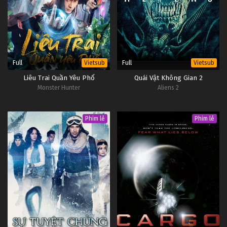
Đấu Phá Thương Khung Ngoại Truyện Tập 93
Tập 93
Đấu Phá Thương Khung Ngoại Truyện Tập 92
Tập 92
Full
Full
Vietsub
Vietsub
Liêu Trai Quần Yêu Phổ
Quái Vật Không Gian 2
Đấu Phá Thương Khung Ngoại Truyện Tập 91
Monster Hunter
Aliens 2
Tập 91
Phim lẻ
Phim lẻ
Đấu Phá Thương Khung Ngoại Truyện Tập 90
Tập 90
Đấu Phá Thương Khung Ngoại Truyện Tập 89
Tập 89
Đấu Phá Thương Khung Ngoại Truyện Tập 88
Tập 88