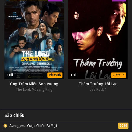
Đấu Phá Thương Khung Ngoại Truyện Tập 76
Tập 76
Đấu Phá Thương Khung Ngoại Truyện Tập 75
Tập 75
Đấu Phá Thương Khung Ngoại Truyện Tập 74
Tập 74
Full
Full
Vietsub
Vietsub
Đấu Phá Thương Khung Ngoại Truyện Tập 73
Ông Trùm Miêu Sơn Vương
Thám Trưởng Lôi Lạc
Tập 73
The Lord: Musang King
Lee Rock 1
Đấu Phá Thương Khung Ngoại Truyện Tập 72
Tập 72
Sắp chiếu
Đấu Phá Thương Khung Ngoại Truyện Tập 71
Avengers: Cuộc Chiến Bí Mật
2026