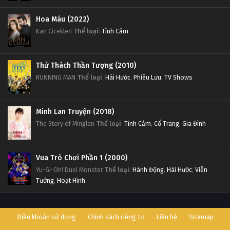
Hoa Máu (2022)
Kan Cicekleri
Thể loại
:
Tình Cảm
Thử Thách Thần Tượng (2010)
RUNNING MAN
Thể loại
:
Hài Hước
,
Phiêu Lưu
,
TV Shows
Minh Lan Truyện (2018)
The Story of Minglan
Thể loại
:
Tình Cảm
,
Cổ Trang
,
Gia Đình
Vua Trò Chơi Phần 1 (2000)
Yu-Gi-Oh! Duel Monster
Thể loại
:
Hành Động
,
Hài Hước
,
Viễn
Tưởng
,
Hoạt Hình
Điều khoản sử dụng
Chính sách riêng tư
Liên hệ
Sitemap