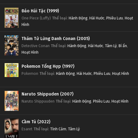
Đảo Hải Tặc (1999)
One Piece (Luffy)
Thể loại
:
Hành Động
,
Hài Hước
,
Phiêu Lưu
,
Hoạt
Hình
Thám Tử Lừng Danh Conan (2005)
Detective Conan
Thể loại
:
Hành Động
,
Hài Hước
,
Tâm Lý
,
Bí ẩn
,
Hoạt Hình
Pokemon Tổng Hợp (1997)
Pokemon
Thể loại
:
Hành Động
,
Hài Hước
,
Phiêu Lưu
,
Hoạt Hình
Naruto Shippuden (2007)
Naruto Shippuuden
Thể loại
:
Hành Động
,
Phiêu Lưu
,
Hoạt Hình
Cầm Tù (2022)
Esaret
Thể loại
:
Tình Cảm
,
Tâm Lý