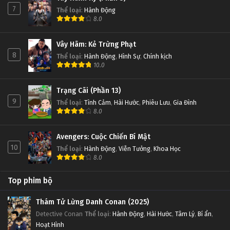
7
Thể loại
:
Hành Động
8.0
Vây Hãm: Kẻ Trừng Phạt
8
Thể loại
:
Hành Động
,
Hình Sự
,
Chính kịch
10.0
Trạng Cãi (Phần 13)
9
Thể loại
:
Tình Cảm
,
Hài Hước
,
Phiêu Lưu
,
Gia Đình
8.0
Avengers: Cuộc Chiến Bí Mật
10
Thể loại
:
Hành Động
,
Viễn Tưởng
,
Khoa Học
8.0
Top phim bộ
Thám Tử Lừng Danh Conan (2025)
Detective Conan
Thể loại
:
Hành Động
,
Hài Hước
,
Tâm Lý
,
Bí ẩn
,
Hoạt Hình