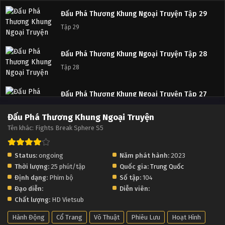
Đấu Phá Thương Khung Ngoại Truyện Tập 29
Tập 29
Đấu Phá Thương Khung Ngoại Truyện Tập 28
Tập 28
Đấu Phá Thương Khung Ngoại Truyện Tập 27
Tập 27
Đấu Phá Thương Khung Ngoại Truyện
Tên khác: Fights Break Sphere S5
Đấu Phá Thương Khung Ngoại Truyện Tập 26
Tập 26
Status:
ongoing
Năm phát hành:
2023
Thời lượng:
25 phút/tập
Quốc gia:
Trung Quốc
Đấu Phá Thương Khung Ngoại Truyện Tập 25
Định dạng:
Phim bộ
Số tập:
104
Tập 25
Đạo diễn:
Diễn viên:
Chất lượng:
HD Vietsub
Đấu Phá Thương Khung Ngoại Truyện Tập 24
Hành Động
Cổ Trang
Võ Thuật
Phiêu Lưu
Hoạt Hình