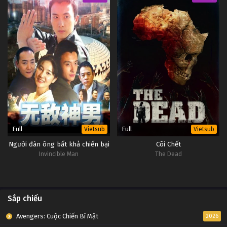
Đấu Phá Thương Khung Ngoại Truyện Tập 1
Tập 1
Full
Full
Vietsub
Vietsub
Người đàn ông bất khả chiến bại
Cõi Chết
Invincible Man
The Dead
Sắp chiếu
Avengers: Cuộc Chiến Bí Mật
2026