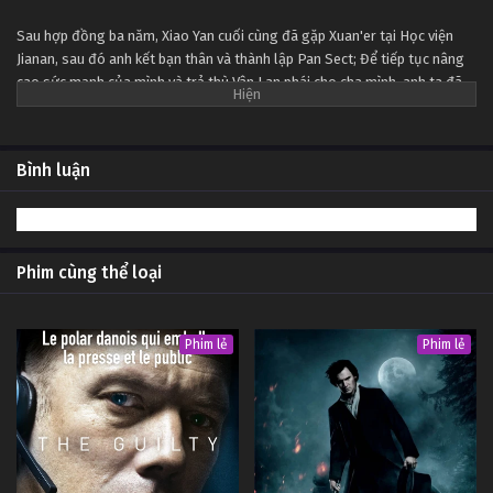
Tập 24
Sau hợp đồng ba năm, Xiao Yan cuối cùng đã gặp Xuan'er tại Học viện
Jianan, sau đó anh kết bạn thân và thành lập Pan Sect; Để tiếp tục nâng
Đấu Phá Thương Khung Ngoại Truyện Tập 23
cao sức mạnh của mình và trả thù Vân Lan phái cho cha mình, anh ta đã
Tập 23
đi sâu vào Tháp khí đốt thiên đường để nuốt chửng Fallen Heart Yan
bằng sự mạo hiểm của chính mình ...
Đấu Phá Thương Khung Ngoại Truyện Tập 22
Bình luận
Tập 22
Đấu Phá Thương Khung Ngoại Truyện Tập 21
Phim cùng thể loại
Tập 21
Đấu Phá Thương Khung Ngoại Truyện Tập 20
Phim lẻ
Phim lẻ
Tập 20
Đấu Phá Thương Khung Ngoại Truyện Tập 19
Tập 19