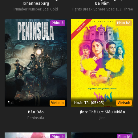
Johannesburg
Ba Năm
Tập 7
iNumber Number: Jozi Gold
Fights Break Sphere Special 3: Three
Years of Pledge
Đấu Phá Thương Khung Ngoại Truyện Tập 6
Phim lẻ
Phim bộ
TRỌN BỘ
Tập 6
Đấu Phá Thương Khung Ngoại Truyện Tập 5
Tập 5
Đấu Phá Thương Khung Ngoại Truyện Tập 4
Tập 4
Đấu Phá Thương Khung Ngoại Truyện Tập 3
Full
Hoàn Tất (05/05)
Vietsub
Vietsub
Tập 3
Bán Đảo
Jinn: Thế Lực Siêu Nhiên
Peninsula
Jinn
Đấu Phá Thương Khung Ngoại Truyện Tập 2
Tập 2
Phim lẻ
Phim lẻ