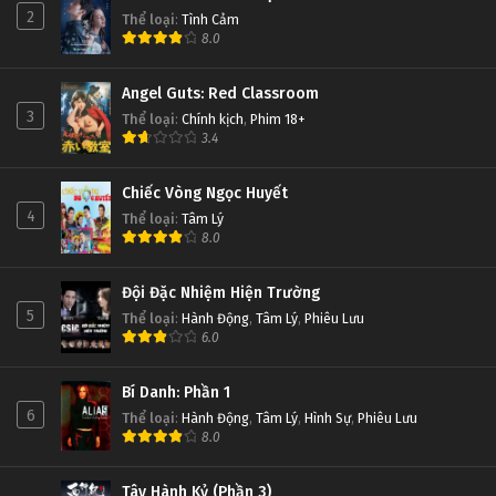
2
Thể loại
:
Tình Cảm
8.0
Angel Guts: Red Classroom
3
Thể loại
:
Chính kịch
,
Phim 18+
3.4
Chiếc Vòng Ngọc Huyết
4
Thể loại
:
Tâm Lý
8.0
Đội Đặc Nhiệm Hiện Trường
5
Thể loại
:
Hành Động
,
Tâm Lý
,
Phiêu Lưu
6.0
Bí Danh: Phần 1
6
Thể loại
:
Hành Động
,
Tâm Lý
,
Hình Sự
,
Phiêu Lưu
8.0
Tây Hành Kỷ (Phần 3)