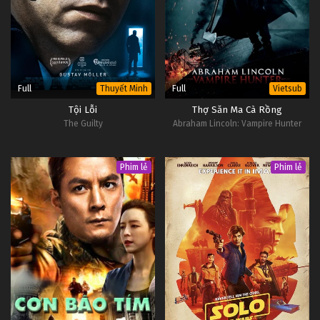
Đấu Phá Thương Khung Ngoại Truyện Tập 18
Tập 18
Đấu Phá Thương Khung Ngoại Truyện Tập 17
Tập 17
Full
Full
Thuyết Minh
Vietsub
Tội Lỗi
Thợ Săn Ma Cà Rồng
Đấu Phá Thương Khung Ngoại Truyện Tập 16
The Guilty
Abraham Lincoln: Vampire Hunter
Tập 16
Phim lẻ
Phim lẻ
Đấu Phá Thương Khung Ngoại Truyện Tập 15
Tập 15
Đấu Phá Thương Khung Ngoại Truyện Tập 14
Tập 14
Đấu Phá Thương Khung Ngoại Truyện Tập 13
Tập 13