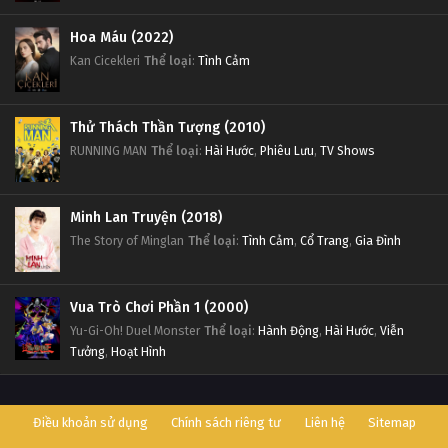
Đấu Phá Thương Khung Ngoại Truyện Tập 68
Hoa Máu (2022)
Tập 68
Kan Cicekleri
Thể loại
:
Tình Cảm
Đấu Phá Thương Khung Ngoại Truyện Tập 67
Thử Thách Thần Tượng (2010)
Tập 67
RUNNING MAN
Thể loại
:
Hài Hước
,
Phiêu Lưu
,
TV Shows
Đấu Phá Thương Khung Ngoại Truyện Tập 66
Tập 66
Minh Lan Truyện (2018)
The Story of Minglan
Thể loại
:
Tình Cảm
,
Cổ Trang
,
Gia Đình
Đấu Phá Thương Khung Ngoại Truyện Tập 65
Tập 65
Vua Trò Chơi Phần 1 (2000)
Yu-Gi-Oh! Duel Monster
Thể loại
:
Hành Động
,
Hài Hước
,
Viễn
Đấu Phá Thương Khung Ngoại Truyện Tập 64
Tưởng
,
Hoạt Hình
Tập 64
Điều khoản sử dụng
Chính sách riêng tư
Liên hệ
Sitemap
Đấu Phá Thương Khung Ngoại Truyện Tập 63