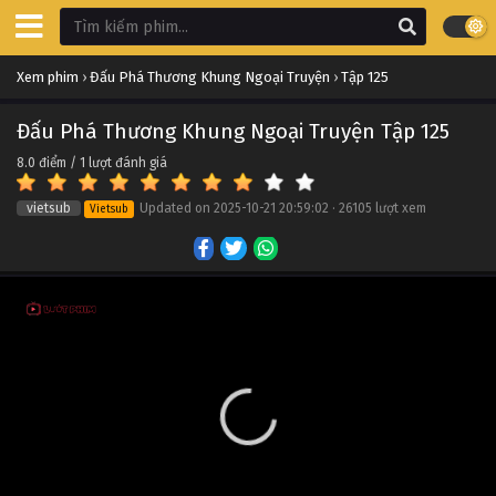
Đấu Phá Thương Khung Ngoại Truyện Tập 135
Xem phim
›
Đấu Phá Thương Khung Ngoại Truyện
›
Tập 125
Tập 135
Đấu Phá Thương Khung Ngoại Truyện Tập 125
Đấu Phá Thương Khung Ngoại Truyện Tập 134
8.0
điểm /
1
lượt đánh giá
Tập 134
vietsub
Updated on
2025-10-21 20:59:02
·
26105 lượt xem
Vietsub
Đấu Phá Thương Khung Ngoại Truyện Tập 133
Tập 133
Đấu Phá Thương Khung Ngoại Truyện Tập 132
Tập 132
Đấu Phá Thương Khung Ngoại Truyện Tập 131
Tập 131
Đấu Phá Thương Khung Ngoại Truyện Tập 130