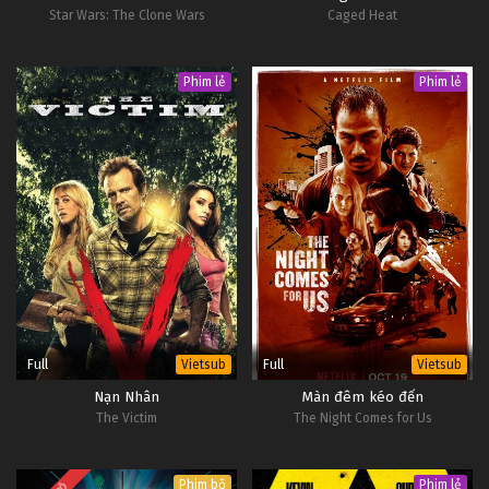
Star Wars: The Clone Wars
Caged Heat
Tập 102
Đấu Phá Thương Khung Ngoại Truyện Tập 101
Phim lẻ
Phim lẻ
Tập 101
Đấu Phá Thương Khung Ngoại Truyện Tập 100
Tập 100
Đấu Phá Thương Khung Ngoại Truyện Tập 99
Tập 99
Đấu Phá Thương Khung Ngoại Truyện Tập 98
Full
Full
Vietsub
Vietsub
Tập 98
Nạn Nhân
Màn đêm kéo đến
The Victim
The Night Comes for Us
Đấu Phá Thương Khung Ngoại Truyện Tập 97
Tập 97
Phim bộ
Phim lẻ