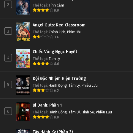
Đấu Phá Thương Khung Ngoại Truyện Tập 85
2
Thể loại
:
Tình Cảm
8.0
Tập 85
Angel Guts: Red Classroom
Đấu Phá Thương Khung Ngoại Truyện Tập 84
3
Thể loại
:
Chính kịch
,
Phim 18+
Tập 84
3.4
Đấu Phá Thương Khung Ngoại Truyện Tập 83
Chiếc Vòng Ngọc Huyết
4
Thể loại
:
Tâm Lý
Tập 83
8.0
Đấu Phá Thương Khung Ngoại Truyện Tập 82
Đội Đặc Nhiệm Hiện Trường
Tập 82
5
Thể loại
:
Hành Động
,
Tâm Lý
,
Phiêu Lưu
6.0
Đấu Phá Thương Khung Ngoại Truyện Tập 81
Bí Danh: Phần 1
Tập 81
6
Thể loại
:
Hành Động
,
Tâm Lý
,
Hình Sự
,
Phiêu Lưu
8.0
Đấu Phá Thương Khung Ngoại Truyện Tập 80
Tập 80
Tây Hành Kỷ (Phần 3)