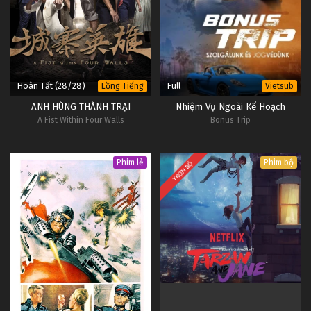
Đấu Phá Thương Khung Ngoại Truyện Tập 113
Tập 113
Đấu Phá Thương Khung Ngoại Truyện Tập 112
Tập 112
Hoàn Tất (28/28)
Full
Lồng Tiếng
Vietsub
ANH HÙNG THÀNH TRẠI
Nhiệm Vụ Ngoài Kế Hoạch
Đấu Phá Thương Khung Ngoại Truyện Tập 111
A Fist Within Four Walls
Bonus Trip
Tập 111
Phim lẻ
Phim bộ
TRỌN BỘ
Đấu Phá Thương Khung Ngoại Truyện Tập 110
Tập 110
Đấu Phá Thương Khung Ngoại Truyện Tập 109
Tập 109
Đấu Phá Thương Khung Ngoại Truyện Tập 108
Tập 108