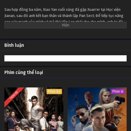
Tập 119
Sau hợp đồng ba năm, Xiao Yan cuối cùng đã gặp Xuan'er tại Học viện
Jianan, sau đó anh kết bạn thân và thành lập Pan Sect; Để tiếp tục nâng
Đấu Phá Thương Khung Ngoại Truyện Tập 118
cao sức mạnh của mình và trả thù Vân Lan phái cho cha mình, anh ta đã
Tập 118
đi sâu vào Tháp khí đốt thiên đường để nuốt chửng Fallen Heart Yan
bằng sự mạo hiểm của chính mình ...
Đấu Phá Thương Khung Ngoại Truyện Tập 117
Bình luận
Tập 117
Đấu Phá Thương Khung Ngoại Truyện Tập 116
Phim cùng thể loại
Tập 116
Đấu Phá Thương Khung Ngoại Truyện Tập 115
Phim bộ
Phim lẻ
TRỌN BỘ
Tập 115
Đấu Phá Thương Khung Ngoại Truyện Tập 114
Tập 114