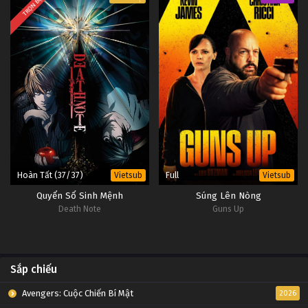
TRỌN BỘ
Đấu Phá Thương Khung Ngoại Truyện Tập 96
Tập 96
Đấu Phá Thương Khung Ngoại Truyện Tập 95
Tập 95
Đấu Phá Thương Khung Ngoại Truyện Tập 94
Tập 94
Hoàn Tất (37/37)
Full
Vietsub
Vietsub
Đấu Phá Thương Khung Ngoại Truyện Tập 93
Quyển Sổ Sinh Mệnh
Súng Lên Nòng
Tập 93
Death Note
Guns Up
Đấu Phá Thương Khung Ngoại Truyện Tập 92
Tập 92
Sắp chiếu
Đấu Phá Thương Khung Ngoại Truyện Tập 91
Avengers: Cuộc Chiến Bí Mật
2026