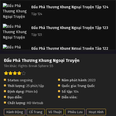
Đấu Phá Thương Khung Ngoại Truyện Tập 124
Tập 124
Đấu Phá Thương Khung Ngoại Truyện Tập 123
Tập 123
Đấu Phá Thương Khung Ngoại Truyện Tập 122
Tập 122
Đấu Phá Thương Khung Ngoại Truyện
Tên khác: Fights Break Sphere S5
Đấu Phá Thương Khung Ngoại Truyện Tập 121
Tập 121
Status:
ongoing
Năm phát hành:
2023
Thời lượng:
25 phút/tập
Quốc gia:
Trung Quốc
Đấu Phá Thương Khung Ngoại Truyện Tập 120
Định dạng:
Phim bộ
Số tập:
104
Tập 120
Đạo diễn:
Diễn viên:
Chất lượng:
HD Vietsub
Đấu Phá Thương Khung Ngoại Truyện Tập 119
Hành Động
Cổ Trang
Võ Thuật
Phiêu Lưu
Hoạt Hình