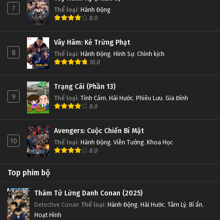
7
Thể loại
:
Hành Động
8.0
Đấu Phá Thương Khung Ngoại Truyện Tập 79
Tập 79
Vây Hãm: Kẻ Trừng Phạt
8
Thể loại
:
Hành Động
,
Hình Sự
,
Chính kịch
Đấu Phá Thương Khung Ngoại Truyện Tập 78
10.0
Tập 78
Trạng Cãi (Phần 13)
9
Thể loại
:
Tình Cảm
,
Hài Hước
,
Phiêu Lưu
,
Gia Đình
Đấu Phá Thương Khung Ngoại Truyện Tập 77
8.0
Tập 77
Avengers: Cuộc Chiến Bí Mật
Đấu Phá Thương Khung Ngoại Truyện Tập 76
10
Thể loại
:
Hành Động
,
Viễn Tưởng
,
Khoa Học
8.0
Tập 76
Top phim bộ
Đấu Phá Thương Khung Ngoại Truyện Tập 75
Tập 75
Thám Tử Lừng Danh Conan (2025)
Detective Conan
Thể loại
:
Hành Động
,
Hài Hước
,
Tâm Lý
,
Bí ẩn
,
Hoạt Hình
Đấu Phá Thương Khung Ngoại Truyện Tập 74