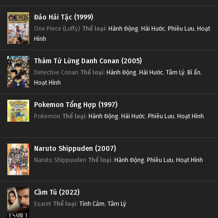
Tập 74
Đảo Hải Tặc (1999)
One Piece (Luffy)
Thể loại
:
Hành Động
,
Hài Hước
,
Phiêu Lưu
,
Hoạt
Đấu Phá Thương Khung Ngoại Truyện Tập 73
Hình
Tập 73
Thám Tử Lừng Danh Conan (2005)
Detective Conan
Thể loại
:
Hành Động
,
Hài Hước
,
Tâm Lý
,
Bí ẩn
,
Đấu Phá Thương Khung Ngoại Truyện Tập 72
Hoạt Hình
Tập 72
Pokemon Tổng Hợp (1997)
Đấu Phá Thương Khung Ngoại Truyện Tập 71
Pokemon
Thể loại
:
Hành Động
,
Hài Hước
,
Phiêu Lưu
,
Hoạt Hình
Tập 71
Naruto Shippuden (2007)
Đấu Phá Thương Khung Ngoại Truyện Tập 70
Naruto Shippuuden
Thể loại
:
Hành Động
,
Phiêu Lưu
,
Hoạt Hình
Tập 70
Đấu Phá Thương Khung Ngoại Truyện Tập 69
Cầm Tù (2022)
Esaret
Thể loại
:
Tình Cảm
,
Tâm Lý
Tập 69