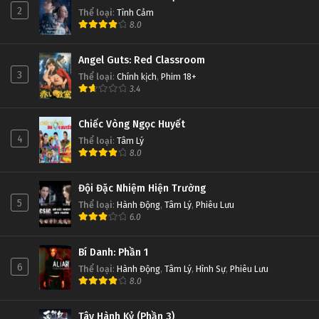
Đấu Phá Thương Khung Ngoại Truyện Tập 32
2
Thể loại
:
Tình Cảm
8.0
Tập 32
Angel Guts: Red Classroom
Đấu Phá Thương Khung Ngoại Truyện Tập 31
3
Thể loại
:
Chính kịch
,
Phim 18+
Tập 31
3.4
Đấu Phá Thương Khung Ngoại Truyện Tập 30
Chiếc Vòng Ngọc Huyết
4
Thể loại
:
Tâm Lý
Tập 30
8.0
Đấu Phá Thương Khung Ngoại Truyện Tập 29
Đội Đặc Nhiệm Hiện Trường
Tập 29
5
Thể loại
:
Hành Động
,
Tâm Lý
,
Phiêu Lưu
6.0
Đấu Phá Thương Khung Ngoại Truyện Tập 28
Bí Danh: Phần 1
Tập 28
6
Thể loại
:
Hành Động
,
Tâm Lý
,
Hình Sự
,
Phiêu Lưu
8.0
Đấu Phá Thương Khung Ngoại Truyện Tập 27
Tập 27
Tây Hành Kỷ (Phần 3)