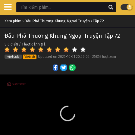
Đấu Phá Thương Khung Ngoại Truyện Tập 82
Xem phim
›
Đấu Phá Thương Khung Ngoại Truyện
›
Tập 72
Tập 82
Đấu Phá Thương Khung Ngoại Truyện Tập 72
Đấu Phá Thương Khung Ngoại Truyện Tập 81
8.0
điểm /
1
lượt đánh giá
Tập 81
vietsub
Updated on
2025-10-21 20:59:02
·
25857 lượt xem
Vietsub
Đấu Phá Thương Khung Ngoại Truyện Tập 80
Tập 80
Đấu Phá Thương Khung Ngoại Truyện Tập 79
Tập 79
Đấu Phá Thương Khung Ngoại Truyện Tập 78
Tập 78
Đấu Phá Thương Khung Ngoại Truyện Tập 77