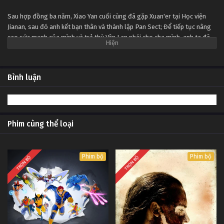
Tập 66
Sau hợp đồng ba năm, Xiao Yan cuối cùng đã gặp Xuan'er tại Học viện
Jianan, sau đó anh kết bạn thân và thành lập Pan Sect; Để tiếp tục nâng
Đấu Phá Thương Khung Ngoại Truyện Tập 65
cao sức mạnh của mình và trả thù Vân Lan phái cho cha mình, anh ta đã
Tập 65
đi sâu vào Tháp khí đốt thiên đường để nuốt chửng Fallen Heart Yan
bằng sự mạo hiểm của chính mình ...
Đấu Phá Thương Khung Ngoại Truyện Tập 64
Bình luận
Tập 64
Đấu Phá Thương Khung Ngoại Truyện Tập 63
Phim cùng thể loại
Tập 63
Đấu Phá Thương Khung Ngoại Truyện Tập 62
Phim bộ
Phim bộ
TRỌN BỘ
TRỌN BỘ
Tập 62
Đấu Phá Thương Khung Ngoại Truyện Tập 61
Tập 61