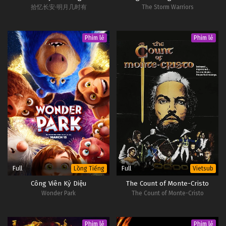
拾忆长安·明月几时有
The Storm Warriors
Tập 49
Đấu Phá Thương Khung Ngoại Truyện Tập 48
Phim lẻ
Phim lẻ
Tập 48
Đấu Phá Thương Khung Ngoại Truyện Tập 47
Tập 47
Đấu Phá Thương Khung Ngoại Truyện Tập 46
Tập 46
Đấu Phá Thương Khung Ngoại Truyện Tập 45
Full
Full
Lồng Tiếng
Vietsub
Tập 45
Công Viên Kỳ Diệu
The Count of Monte-Cristo
Wonder Park
The Count of Monte-Cristo
Đấu Phá Thương Khung Ngoại Truyện Tập 44
Tập 44
Phim lẻ
Phim lẻ