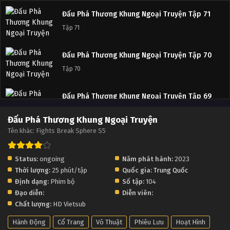
Đấu Phá Thương Khung Ngoại Truyện Tập 71
Tập 71
Đấu Phá Thương Khung Ngoại Truyện Tập 70
Tập 70
Đấu Phá Thương Khung Ngoại Truyện Tập 69
Tập 69
Đấu Phá Thương Khung Ngoại Truyện
Tên khác: Fights Break Sphere S5
Đấu Phá Thương Khung Ngoại Truyện Tập 68
Tập 68
Status:
ongoing
Năm phát hành:
2023
Thời lượng:
25 phút/tập
Quốc gia:
Trung Quốc
Đấu Phá Thương Khung Ngoại Truyện Tập 67
Định dạng:
Phim bộ
Số tập:
104
Tập 67
Đạo diễn:
Diễn viên:
Chất lượng:
HD Vietsub
Đấu Phá Thương Khung Ngoại Truyện Tập 66
Hành Động
Cổ Trang
Võ Thuật
Phiêu Lưu
Hoạt Hình