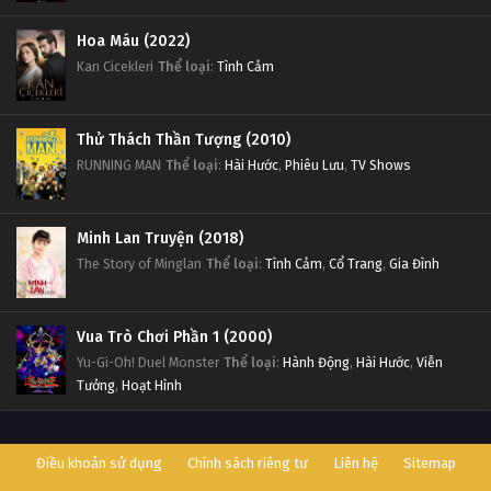
Đấu Phá Thương Khung Ngoại Truyện Tập 15
Hoa Máu (2022)
Tập 15
Kan Cicekleri
Thể loại
:
Tình Cảm
Đấu Phá Thương Khung Ngoại Truyện Tập 14
Thử Thách Thần Tượng (2010)
Tập 14
RUNNING MAN
Thể loại
:
Hài Hước
,
Phiêu Lưu
,
TV Shows
Đấu Phá Thương Khung Ngoại Truyện Tập 13
Tập 13
Minh Lan Truyện (2018)
The Story of Minglan
Thể loại
:
Tình Cảm
,
Cổ Trang
,
Gia Đình
Đấu Phá Thương Khung Ngoại Truyện Tập 12
Tập 12
Vua Trò Chơi Phần 1 (2000)
Yu-Gi-Oh! Duel Monster
Thể loại
:
Hành Động
,
Hài Hước
,
Viễn
Đấu Phá Thương Khung Ngoại Truyện Tập 11
Tưởng
,
Hoạt Hình
Tập 11
Điều khoản sử dụng
Chính sách riêng tư
Liên hệ
Sitemap
Đấu Phá Thương Khung Ngoại Truyện Tập 10