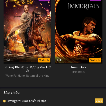
Đấu Phá Thương Khung Ngoại Truyện Tập 43
Tập 43
Đấu Phá Thương Khung Ngoại Truyện Tập 42
Tập 42
Đấu Phá Thương Khung Ngoại Truyện Tập 41
Tập 41
Full
Full
Vietsub
Vietsub
Đấu Phá Thương Khung Ngoại Truyện Tập 40
Hoàng Phi Hồng: Vương Giả Trở
Immortals
Tập 40
Về
Immortals
Wong Fei Hung: Return of the King
Đấu Phá Thương Khung Ngoại Truyện Tập 39
Tập 39
Sắp chiếu
Đấu Phá Thương Khung Ngoại Truyện Tập 38
Avengers: Cuộc Chiến Bí Mật
2026