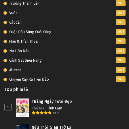
Tập 38
Trưởng Thành Lên
2025
Vuốt
2025
Đấu Phá Thương Khung Ngoại Truyện Tập 37
Cắt Cân
2025
Tập 37
Cuộc Đấu Súng Cuối Cùng
2025
Đấu Phá Thương Khung Ngoại Truyện Tập 36
Máu & Thần Thoại
2025
Tập 36
Nụ Hôn Đầu
2025
Cảnh Sát Siêu Năng
2025
Đấu Phá Thương Khung Ngoại Truyện Tập 35
Altered
2025
Tập 35
Chuyện Xảy Ra Trên Đảo
2025
Đấu Phá Thương Khung Ngoại Truyện Tập 34
Top phim lẻ
Tập 34
Tháng Ngày Tươi Đẹp
1
Thể loại
:
Tình Cảm
Đấu Phá Thương Khung Ngoại Truyện Tập 33
10.0
Tập 33
Nếu Thời Gian Trở Lại