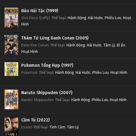
Tập 21
Đảo Hải Tặc (1999)
One Piece (Luffy)
Thể loại
:
Hành Động
,
Hài Hước
,
Phiêu Lưu
,
Hoạt
Đấu Phá Thương Khung Ngoại Truyện Tập 20
Hình
Tập 20
Thám Tử Lừng Danh Conan (2005)
Detective Conan
Thể loại
:
Hành Động
,
Hài Hước
,
Tâm Lý
,
Bí ẩn
,
Đấu Phá Thương Khung Ngoại Truyện Tập 19
Hoạt Hình
Tập 19
Pokemon Tổng Hợp (1997)
Đấu Phá Thương Khung Ngoại Truyện Tập 18
Pokemon
Thể loại
:
Hành Động
,
Hài Hước
,
Phiêu Lưu
,
Hoạt Hình
Tập 18
Naruto Shippuden (2007)
Đấu Phá Thương Khung Ngoại Truyện Tập 17
Naruto Shippuuden
Thể loại
:
Hành Động
,
Phiêu Lưu
,
Hoạt Hình
Tập 17
Đấu Phá Thương Khung Ngoại Truyện Tập 16
Cầm Tù (2022)
Esaret
Thể loại
:
Tình Cảm
,
Tâm Lý
Tập 16