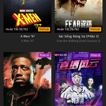
Đấu Phá Thương Khung Ngoại Truyện Tập 60
Tập 60
Đấu Phá Thương Khung Ngoại Truyện Tập 59
Tập 59
Hoàn Tất (10/10)
Hoàn Tất (16/16)
Vietsub
Vietsub
X-Men '97
Xác Sống Đáng Sợ (Phần 3)
Đấu Phá Thương Khung Ngoại Truyện Tập 58
X-Men '97
Fear the Walking Dead (Season 3)
Tập 58
Phim lẻ
Phim lẻ
Đấu Phá Thương Khung Ngoại Truyện Tập 57
Tập 57
Đấu Phá Thương Khung Ngoại Truyện Tập 56
Tập 56
Đấu Phá Thương Khung Ngoại Truyện Tập 55
Tập 55