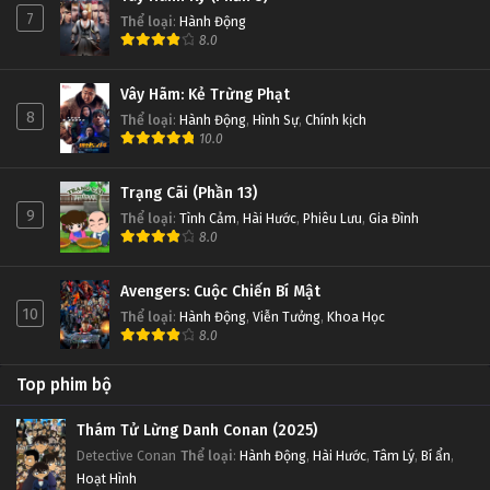
7
Thể loại
:
Hành Động
8.0
Đấu Phá Thương Khung Ngoại Truyện Tập 26
Tập 26
Vây Hãm: Kẻ Trừng Phạt
8
Thể loại
:
Hành Động
,
Hình Sự
,
Chính kịch
Đấu Phá Thương Khung Ngoại Truyện Tập 25
10.0
Tập 25
Trạng Cãi (Phần 13)
9
Thể loại
:
Tình Cảm
,
Hài Hước
,
Phiêu Lưu
,
Gia Đình
Đấu Phá Thương Khung Ngoại Truyện Tập 24
8.0
Tập 24
Avengers: Cuộc Chiến Bí Mật
Đấu Phá Thương Khung Ngoại Truyện Tập 23
10
Thể loại
:
Hành Động
,
Viễn Tưởng
,
Khoa Học
8.0
Tập 23
Top phim bộ
Đấu Phá Thương Khung Ngoại Truyện Tập 22
Tập 22
Thám Tử Lừng Danh Conan (2025)
Detective Conan
Thể loại
:
Hành Động
,
Hài Hước
,
Tâm Lý
,
Bí ẩn
,
Hoạt Hình
Đấu Phá Thương Khung Ngoại Truyện Tập 21