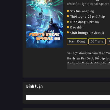
Tên khác: Fights Break Sphere
Status:
ongoing
Thời lượng:
25 phút/tập
Định dạng:
Phim bộ
Đạo diễn:
Chất lượng:
HD Vietsub
Hành Động
Cổ Trang
Sau hợp đồng ba năm, Xiao Yan 
thành lập Pan Sect; Để tiếp tụ
đi sâu vào Tháp khí đốt thiên
Bình luận