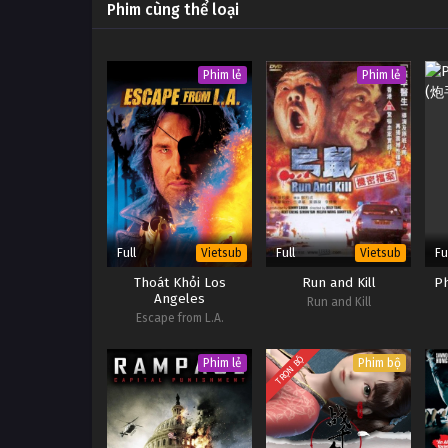
Phim cùng thể loại
Phim lẻ
Phim lẻ
Full
Full
Fu
Vietsub
Vietsub
Thoát Khỏi Los
Run and Kill
P
Angeles
Run and Kill
Escape from L.A.
TRỌN BỘ
Phim lẻ
Phim bộ