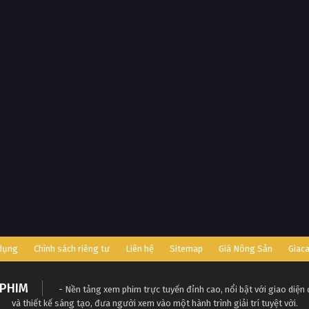
 dụng
Chính sách riêng tư
Liên hệ
Sitemap
Giá Nông Sản
Giac
PHIM
- Nền tảng xem phim trực tuyến đỉnh cao, nổi bật với giao diện
và thiết kế sáng tạo, đưa người xem vào một hành trình giải trí tuyệt vời.