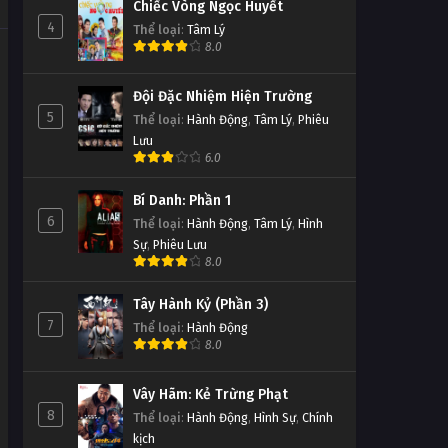
Chiếc Vòng Ngọc Huyết
Tập 149
4
Thể loại
:
Tâm Lý
8.0
Đấu Phá Thương Khung Ngoại
Truyện Tập 148
Đội Đặc Nhiệm Hiện Trường
Tập 148
5
Thể loại
:
Hành Động
,
Tâm Lý
,
Phiêu
Lưu
6.0
Đấu Phá Thương Khung Ngoại
Truyện Tập 147
Bí Danh: Phần 1
Tập 147
6
Thể loại
:
Hành Động
,
Tâm Lý
,
Hình
Sự
,
Phiêu Lưu
Đấu Phá Thương Khung Ngoại
8.0
Truyện Tập 146
Tập 146
Tây Hành Kỷ (Phần 3)
7
Thể loại
:
Hành Động
Đấu Phá Thương Khung Ngoại
8.0
Truyện Tập 145
Vây Hãm: Kẻ Trừng Phạt
Tập 145
8
Thể loại
:
Hành Động
,
Hình Sự
,
Chính
kịch
Đấu Phá Thương Khung Ngoại