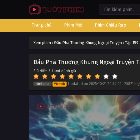
Trang chủ
Phim Mới
Phim Chiếu Rạp
Xem phim
›
Đấu Phá Thương Khung Ngoại Truyện
›
Tập 159
Đấu Phá Thương Khung Ngoại Truyện T
8.0
điểm /
1
lượt đánh giá
vietsub
Updated on
2025-10-21 20:59:02
·
25871 lư
Vietsub