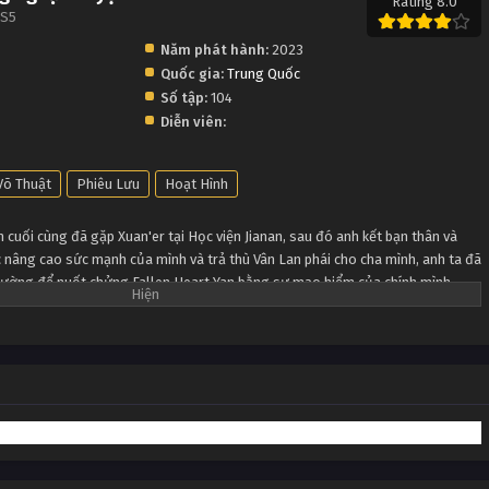
Rating 8.0
 S5
Năm phát hành:
2023
Quốc gia:
Trung Quốc
Số tập:
104
Diễn viên:
Võ Thuật
Phiêu Lưu
Hoạt Hình
cuối cùng đã gặp Xuan'er tại Học viện Jianan, sau đó anh kết bạn thân và
c nâng cao sức mạnh của mình và trả thù Vân Lan phái cho cha mình, anh ta đã
 đường để nuốt chửng Fallen Heart Yan bằng sự mạo hiểm của chính mình ...