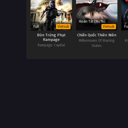
Hoàn Tất (16/16)
Full
Fu
Vietsub
Vietsub
Đòn Trừng Phạt
Chiến Quốc Thiên Niên
Rampage
Millenniums Of Warring
K
Rampage: Capital
States
Punishment