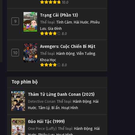
10.0
Truyện Tập 144
Tập 144
Trạng Cãi (Phần 13)
9
Thể loại
:
Tình Cảm
,
Hài Hước
,
Phiêu
Đấu Phá Thương Khung Ngoại
Lưu
,
Gia Đình
Truyện Tập 143
8.0
Tập 143
Avengers: Cuộc Chiến Bí Mật
10
Đấu Phá Thương Khung Ngoại
Thể loại
:
Hành Động
,
Viễn Tưởng
,
Truyện Tập 142
Khoa Học
8.0
Tập 142
Đấu Phá Thương Khung Ngoại
Top phim bộ
Truyện Tập 141
Thám Tử Lừng Danh Conan (2025)
Tập 141
Detective Conan
Thể loại
:
Hành Động
,
Hài
Hước
,
Tâm Lý
,
Bí ẩn
,
Hoạt Hình
Đấu Phá Thương Khung Ngoại
Truyện Tập 140
Đảo Hải Tặc (1999)
Tập 140
One Piece (Luffy)
Thể loại
:
Hành Động
,
Hài
Hước
,
Phiêu Lưu
,
Hoạt Hình