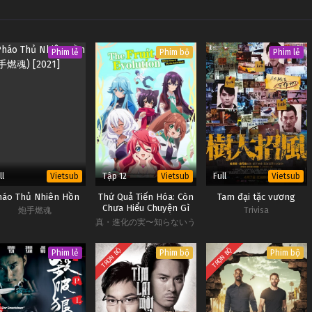
Phim lẻ
Phim bộ
Phim lẻ
ll
Tập 12
Full
Vietsub
Vietsub
Vietsub
háo Thủ Nhiên Hồn
Thứ Quả Tiến Hóa: Còn
Tam đại tặc vương
Chưa Hiểu Chuyện Gì
炮手燃魂
Trivisa
Thì Đời Tôi Đã Trở Nên
真・進化の実〜知らないう
Vô Đối Phần 2
ちに勝ち組人生〜
TRỌN BỘ
TRỌN BỘ
Phim lẻ
Phim bộ
Phim bộ