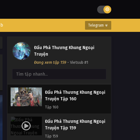
Đấu Phá Thương Khung Ngoại
Truyện Tập 163
Tập 163
eb
Telegram ☣
Đấu Phá Thương Khung Ngoại
Truyện Tập 162
Đấu Phá Thương Khung Ngoại
Tập 162
Truyện
Đang xem tập 159
- Vietsub #1
Đấu Phá Thương Khung Ngoại
Truyện Tập 161
Tập 161
Đấu Phá Thương Khung Ngoại
Truyện Tập 160
Tập 160
Đấu Phá Thương Khung Ngoại
Truyện Tập 159
Tập 159