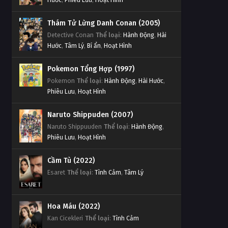
Đấu Phá Thương Khung Ngoại
Truyện Tập 139
Thám Tử Lừng Danh Conan (2005)
Tập 139
Detective Conan
Thể loại
:
Hành Động
,
Hài
Hước
,
Tâm Lý
,
Bí ẩn
,
Hoạt Hình
Đấu Phá Thương Khung Ngoại
Truyện Tập 138
Pokemon Tổng Hợp (1997)
Tập 138
Pokemon
Thể loại
:
Hành Động
,
Hài Hước
,
Phiêu Lưu
,
Hoạt Hình
Đấu Phá Thương Khung Ngoại
Truyện Tập 137
Naruto Shippuden (2007)
Tập 137
Naruto Shippuuden
Thể loại
:
Hành Động
,
Phiêu Lưu
,
Hoạt Hình
Đấu Phá Thương Khung Ngoại
Truyện Tập 136
Cầm Tù (2022)
Tập 136
Esaret
Thể loại
:
Tình Cảm
,
Tâm Lý
Đấu Phá Thương Khung Ngoại
Truyện Tập 135
Hoa Máu (2022)
Kan Cicekleri
Tập 135
Thể loại
:
Tình Cảm