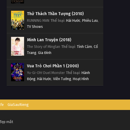
Đấu Phá Thương Khung Ngoại
Truyện Tập 134
Thử Thách Thần Tượng (2010)
RUNNING MAN
Thể loại
:
Hài Hước
,
Phiêu Lưu
,
Tập 134
TV Shows
Đấu Phá Thương Khung Ngoại
Minh Lan Truyện (2018)
Truyện Tập 133
The Story of Minglan
Thể loại
:
Tình Cảm
,
Cổ
Tập 133
Trang
,
Gia Đình
Đấu Phá Thương Khung Ngoại
Vua Trò Chơi Phần 1 (2000)
Truyện Tập 132
Yu-Gi-Oh! Duel Monster
Thể loại
:
Hành
Tập 132
Động
,
Hài Hước
,
Viễn Tưởng
,
Hoạt Hình
Đấu Phá Thương Khung Ngoại
Truyện Tập 131
Tập 131
afe
GiaSauRieng
Đấu Phá Thương Khung Ngoại
Truyện Tập 130
 đẹp mắt
Tập 130