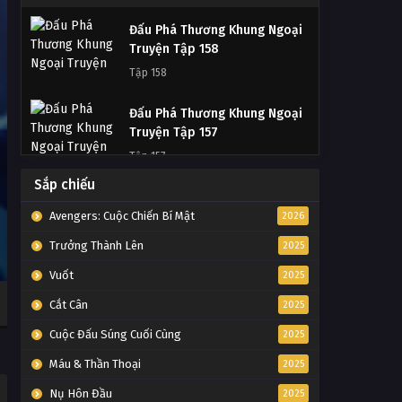
Đấu Phá Thương Khung Ngoại
Truyện Tập 158
Tập 158
Đấu Phá Thương Khung Ngoại
Truyện Tập 157
Tập 157
Sắp chiếu
Đấu Phá Thương Khung Ngoại
Truyện Tập 156
Avengers: Cuộc Chiến Bí Mật
2026
Tập 156
Trưởng Thành Lên
2025
Vuốt
2025
Đấu Phá Thương Khung Ngoại
Truyện Tập 155
Cắt Cân
2025
Tập 155
Cuộc Đấu Súng Cuối Cùng
2025
Đấu Phá Thương Khung Ngoại
Máu & Thần Thoại
2025
Truyện Tập 154
Nụ Hôn Đầu
2025