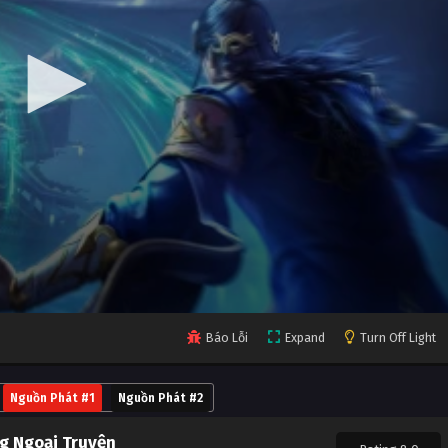
Báo Lỗi
Expand
Turn Off Light
Nguồn Phát #1
Nguồn Phát #2
g Ngoại Truyện