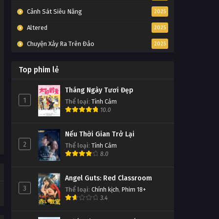
Tập 154
Cảnh Sát Siêu Năng
2025
Đấu Phá Thương Khung Ngoại
Altered
2025
Truyện Tập 153
Chuyện Xảy Ra Trên Đảo
2025
Tập 153
Top phim lẻ
Đấu Phá Thương Khung Ngoại
Truyện Tập 152
Tháng Ngày Tươi Đẹp
Tập 152
1
Thể loại
:
Tình Cảm
10.0
Đấu Phá Thương Khung Ngoại
Truyện Tập 151
Nếu Thời Gian Trở Lại
Tập 151
2
Thể loại
:
Tình Cảm
8.0
Đấu Phá Thương Khung Ngoại
Truyện Tập 150
Angel Guts: Red Classroom
Tập 150
3
Thể loại
:
Chính kịch
,
Phim 18+
3.4
Đấu Phá Thương Khung Ngoại
Truyện Tập 149