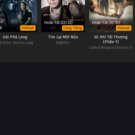
Hoàn Tất (22/22)
Hoàn Tất (10/10)
ll
Vietsub
Lồng Tiếng
Vietsub
Sát Phá Lang
Tìm Lại Một Nửa
Vũ Khí Tối Thượng
(Phần 1)
ill Zone: Sha Po Lang
與敵同行
Lethal Weapon (Season 1)