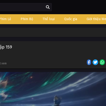
Phim Lẻ
Phim Bộ
Thể loại
Quốc gia
Giới thiệu W
ập 159
ợt xem