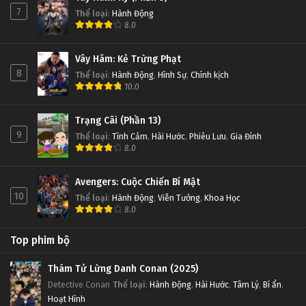
7
Thể loại
:
Hành Động
8.0
Đấu Phá Thương Khung Ngoại Truyện Tập 14
Tập 14
Vây Hãm: Kẻ Trừng Phạt
8
Thể loại
:
Hành Động
,
Hình Sự
,
Chính kịch
Đấu Phá Thương Khung Ngoại Truyện Tập 13
10.0
Tập 13
Trạng Cãi (Phần 13)
9
Thể loại
:
Tình Cảm
,
Hài Hước
,
Phiêu Lưu
,
Gia Đình
Đấu Phá Thương Khung Ngoại Truyện Tập 12
8.0
Tập 12
Avengers: Cuộc Chiến Bí Mật
Đấu Phá Thương Khung Ngoại Truyện Tập 11
10
Thể loại
:
Hành Động
,
Viễn Tưởng
,
Khoa Học
8.0
Tập 11
Top phim bộ
Đấu Phá Thương Khung Ngoại Truyện Tập 10
Tập 10
Thám Tử Lừng Danh Conan (2025)
Detective Conan
Thể loại
:
Hành Động
,
Hài Hước
,
Tâm Lý
,
Bí ẩn
,
Hoạt Hình
Đấu Phá Thương Khung Ngoại Truyện Tập 9