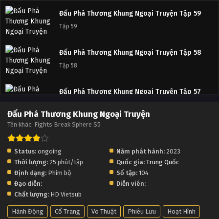
Đấu Phá Thương Khung Ngoại Truyện Tập 59
Tập 59
Đấu Phá Thương Khung Ngoại Truyện Tập 58
Tập 58
Đấu Phá Thương Khung Ngoại Truyện Tập 57
Tập 57
Đấu Phá Thương Khung Ngoại Truyện
Tên khác: Fights Break Sphere S5
Đấu Phá Thương Khung Ngoại Truyện Tập 56
Tập 56
Status:
ongoing
Năm phát hành:
2023
Thời lượng:
25 phút/tập
Quốc gia:
Trung Quốc
Đấu Phá Thương Khung Ngoại Truyện Tập 55
Định dạng:
Phim bộ
Số tập:
104
Tập 55
Đạo diễn:
Diễn viên:
Chất lượng:
HD Vietsub
Đấu Phá Thương Khung Ngoại Truyện Tập 54
Hành Động
Cổ Trang
Võ Thuật
Phiêu Lưu
Hoạt Hình