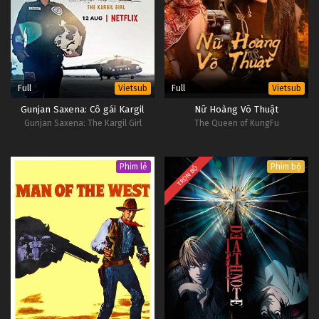
Đấu Phá Thương Khung Ngoại Truyện Tập 48
Tập 48
Đấu Phá Thương Khung Ngoại Truyện Tập 47
Tập 47
Full
Full
Vietsub
Vietsub
Gunjan Saxena: Cô gái Kargil
Nữ Hoàng Võ Thuật
Đấu Phá Thương Khung Ngoại Truyện Tập 46
Gunjan Saxena: The Kargil Girl
The Queen of KungFu
Tập 46
Phim lẻ
Phim bộ
TRỌN BỘ
Đấu Phá Thương Khung Ngoại Truyện Tập 45
Tập 45
Đấu Phá Thương Khung Ngoại Truyện Tập 44
Tập 44
Đấu Phá Thương Khung Ngoại Truyện Tập 43
Tập 43