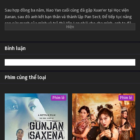
Tập 54
Sau hợp đồng ba năm, Xiao Yan cuối cùng đã gặp Xuan'er tại Học viện
Jianan, sau đó anh kết bạn thân và thành lập Pan Sect; Để tiếp tục nâng
Đấu Phá Thương Khung Ngoại Truyện Tập 53
cao sức mạnh của mình và trả thù Vân Lan phái cho cha mình, anh ta đã
Tập 53
đi sâu vào Tháp khí đốt thiên đường để nuốt chửng Fallen Heart Yan
bằng sự mạo hiểm của chính mình ...
Đấu Phá Thương Khung Ngoại Truyện Tập 52
Bình luận
Tập 52
Đấu Phá Thương Khung Ngoại Truyện Tập 51
Phim cùng thể loại
Tập 51
Đấu Phá Thương Khung Ngoại Truyện Tập 50
Phim lẻ
Phim lẻ
Tập 50
Đấu Phá Thương Khung Ngoại Truyện Tập 49
Tập 49