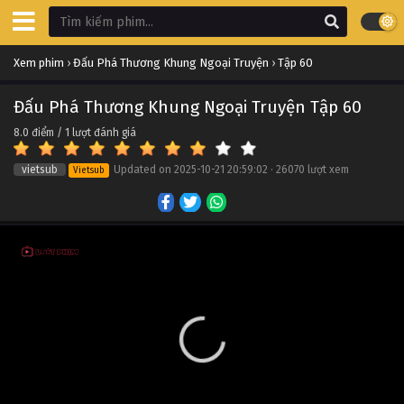
Đấu Phá Thương Khung Ngoại Truyện Tập 70
Xem phim
›
Đấu Phá Thương Khung Ngoại Truyện
›
Tập 60
Tập 70
Đấu Phá Thương Khung Ngoại Truyện Tập 60
Đấu Phá Thương Khung Ngoại Truyện Tập 69
8.0
điểm /
1
lượt đánh giá
Tập 69
vietsub
Updated on
2025-10-21 20:59:02
·
26070 lượt xem
Vietsub
Đấu Phá Thương Khung Ngoại Truyện Tập 68
Tập 68
Đấu Phá Thương Khung Ngoại Truyện Tập 67
Tập 67
Đấu Phá Thương Khung Ngoại Truyện Tập 66
Tập 66
Đấu Phá Thương Khung Ngoại Truyện Tập 65