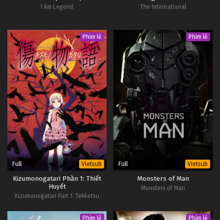
I Am Legend
The International
Tập 37
Đấu Phá Thương Khung Ngoại Truyện Tập 36
Phim lẻ
Phim lẻ
Tập 36
Đấu Phá Thương Khung Ngoại Truyện Tập 35
Tập 35
Đấu Phá Thương Khung Ngoại Truyện Tập 34
Tập 34
Đấu Phá Thương Khung Ngoại Truyện Tập 33
Full
Full
Vietsub
Vietsub
Tập 33
Kizumonogatari Phần 1: Thiết
Monsters of Man
Huyết
Monsters of Man
Đấu Phá Thương Khung Ngoại Truyện Tập 32
Kizumonogatari Part 1: Tekketsu
Tập 32
Phim lẻ
Phim lẻ