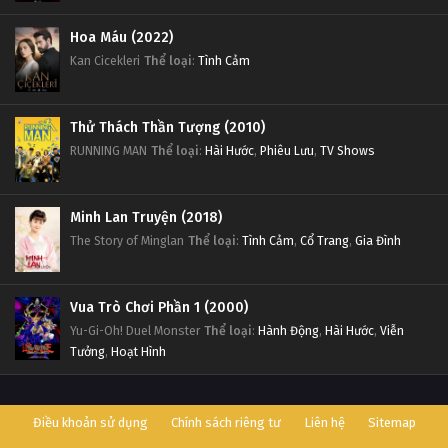
Đấu Phá Thương Khung Ngoại Truyện Tập 3
Hoa Máu (2022)
Tập 3
Kan Cicekleri
Thể loại
:
Tình Cảm
Đấu Phá Thương Khung Ngoại Truyện Tập 2
Thử Thách Thần Tượng (2010)
Tập 2
RUNNING MAN
Thể loại
:
Hài Hước
,
Phiêu Lưu
,
TV Shows
Đấu Phá Thương Khung Ngoại Truyện Tập 1
Tập 1
Minh Lan Truyện (2018)
The Story of Minglan
Thể loại
:
Tình Cảm
,
Cổ Trang
,
Gia Đình
Vua Trò Chơi Phần 1 (2000)
Yu-Gi-Oh! Duel Monster
Thể loại
:
Hành Động
,
Hài Hước
,
Viễn
Tưởng
,
Hoạt Hình
Điều khoản sử dụng
Chính sách riêng tư
Liên hệ
Sitemap