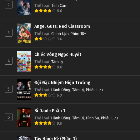
Đấu Phá Thương Khung Ngoại Truyện Tập 20
2
Thể loại
:
Tình Cảm
8.0
Tập 20
Angel Guts: Red Classroom
Đấu Phá Thương Khung Ngoại Truyện Tập 19
3
Thể loại
:
Chính kịch
,
Phim 18+
Tập 19
3.4
Đấu Phá Thương Khung Ngoại Truyện Tập 18
Chiếc Vòng Ngọc Huyết
4
Thể loại
:
Tâm Lý
Tập 18
8.0
Đấu Phá Thương Khung Ngoại Truyện Tập 17
Đội Đặc Nhiệm Hiện Trường
Tập 17
5
Thể loại
:
Hành Động
,
Tâm Lý
,
Phiêu Lưu
6.0
Đấu Phá Thương Khung Ngoại Truyện Tập 16
Bí Danh: Phần 1
Tập 16
6
Thể loại
:
Hành Động
,
Tâm Lý
,
Hình Sự
,
Phiêu Lưu
8.0
Đấu Phá Thương Khung Ngoại Truyện Tập 15
Tập 15
Tây Hành Kỷ (Phần 3)