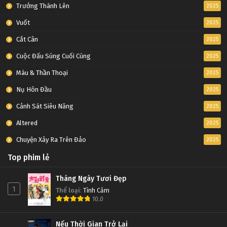
Tập 26
Trưởng Thành Lên
2025
Vuốt
2025
Đấu Phá Thương Khung Ngoại Truyện Tập 25
Cắt Cân
2025
Tập 25
Cuộc Đấu Súng Cuối Cùng
2025
Đấu Phá Thương Khung Ngoại Truyện Tập 24
Máu & Thần Thoại
2025
Tập 24
Nụ Hôn Đầu
2025
Cảnh Sát Siêu Năng
2025
Đấu Phá Thương Khung Ngoại Truyện Tập 23
Altered
2025
Tập 23
Chuyện Xảy Ra Trên Đảo
2025
Đấu Phá Thương Khung Ngoại Truyện Tập 22
Top phim lẻ
Tập 22
Tháng Ngày Tươi Đẹp
1
Thể loại
:
Tình Cảm
Đấu Phá Thương Khung Ngoại Truyện Tập 21
10.0
Tập 21
Nếu Thời Gian Trở Lại