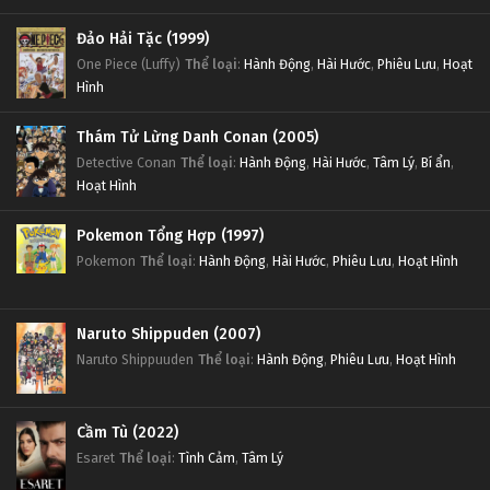
Tập 9
Đảo Hải Tặc (1999)
One Piece (Luffy)
Thể loại
:
Hành Động
,
Hài Hước
,
Phiêu Lưu
,
Hoạt
Đấu Phá Thương Khung Ngoại Truyện Tập 8
Hình
Tập 8
Thám Tử Lừng Danh Conan (2005)
Detective Conan
Thể loại
:
Hành Động
,
Hài Hước
,
Tâm Lý
,
Bí ẩn
,
Đấu Phá Thương Khung Ngoại Truyện Tập 7
Hoạt Hình
Tập 7
Pokemon Tổng Hợp (1997)
Đấu Phá Thương Khung Ngoại Truyện Tập 6
Pokemon
Thể loại
:
Hành Động
,
Hài Hước
,
Phiêu Lưu
,
Hoạt Hình
Tập 6
Naruto Shippuden (2007)
Đấu Phá Thương Khung Ngoại Truyện Tập 5
Naruto Shippuuden
Thể loại
:
Hành Động
,
Phiêu Lưu
,
Hoạt Hình
Tập 5
Đấu Phá Thương Khung Ngoại Truyện Tập 4
Cầm Tù (2022)
Esaret
Thể loại
:
Tình Cảm
,
Tâm Lý
Tập 4