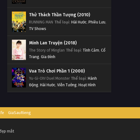
Đấu Phá Thương Khung Ngoại
Truyện Tập 107
Thử Thách Thần Tượng (2010)
RUNNING MAN
Thể loại
:
Hài Hước
,
Phiêu Lưu
,
Tập 107
TV Shows
Đấu Phá Thương Khung Ngoại
Minh Lan Truyện (2018)
Truyện Tập 106
The Story of Minglan
Thể loại
:
Tình Cảm
,
Cổ
Tập 106
Trang
,
Gia Đình
Đấu Phá Thương Khung Ngoại
Vua Trò Chơi Phần 1 (2000)
Truyện Tập 105
Yu-Gi-Oh! Duel Monster
Thể loại
:
Hành
Tập 105
Động
,
Hài Hước
,
Viễn Tưởng
,
Hoạt Hình
Đấu Phá Thương Khung Ngoại
Truyện Tập 104
Tập 104
afe
GiaSauRieng
Đấu Phá Thương Khung Ngoại
Truyện Tập 103
 đẹp mắt
Tập 103