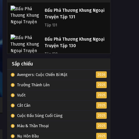
Đấu Phá Thương Khung Ngoại
Truyện Tập 131
Tập 131
Đấu Phá Thương Khung Ngoại
Truyện Tập 130
Tập 130
Sắp chiếu
Đấu Phá Thương Khung Ngoại
Truyện Tập 129
Avengers: Cuộc Chiến Bí Mật
2026
Tập 129
Trưởng Thành Lên
2025
Vuốt
2025
Đấu Phá Thương Khung Ngoại
Truyện Tập 128
Cắt Cân
2025
Tập 128
Cuộc Đấu Súng Cuối Cùng
2025
Đấu Phá Thương Khung Ngoại
Máu & Thần Thoại
2025
Truyện Tập 127
Nụ Hôn Đầu
2025