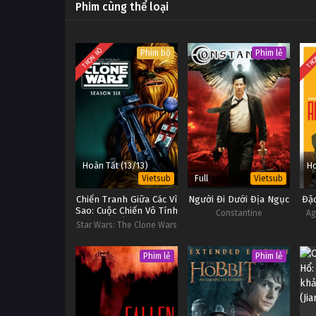
Phim cùng thể loại
TRỌN BỘ
TRỌ
Phim bộ
Phim lẻ
Hoàn Tất (13/13)
Ho
Full
Vietsub
Vietsub
Chiến Tranh Giữa Các Vì
Người Đi Dưới Địa Ngục
Đặc
Sao: Cuộc Chiến Vô Tính
Constantine
Ag
(Phần 6)
Star Wars: The Clone Wars
(Season 6)
Phim lẻ
Phim lẻ