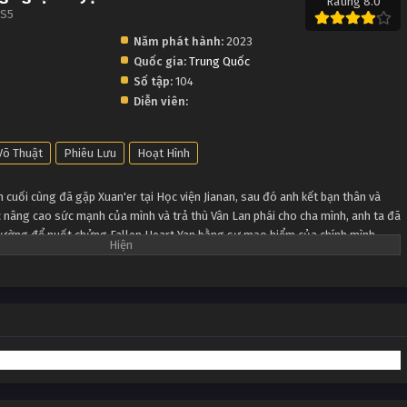
Rating 8.0
 S5
Năm phát hành:
2023
Quốc gia:
Trung Quốc
Số tập:
104
Diễn viên:
Võ Thuật
Phiêu Lưu
Hoạt Hình
cuối cùng đã gặp Xuan'er tại Học viện Jianan, sau đó anh kết bạn thân và
c nâng cao sức mạnh của mình và trả thù Vân Lan phái cho cha mình, anh ta đã
 đường để nuốt chửng Fallen Heart Yan bằng sự mạo hiểm của chính mình ...