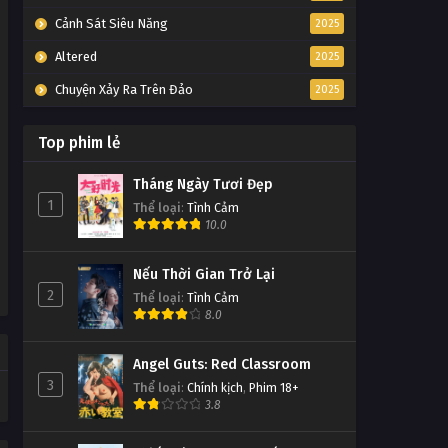
Tập 127
Cảnh Sát Siêu Năng
2025
Đấu Phá Thương Khung Ngoại
Altered
2025
Truyện Tập 126
Chuyện Xảy Ra Trên Đảo
2025
Tập 126
Top phim lẻ
Đấu Phá Thương Khung Ngoại
Truyện Tập 125
Tháng Ngày Tươi Đẹp
Tập 125
1
Thể loại
:
Tình Cảm
10.0
Đấu Phá Thương Khung Ngoại
Truyện Tập 124
Nếu Thời Gian Trở Lại
Tập 124
2
Thể loại
:
Tình Cảm
8.0
Đấu Phá Thương Khung Ngoại
Truyện Tập 123
Angel Guts: Red Classroom
Tập 123
3
Thể loại
:
Chính kịch
,
Phim 18+
3.8
Đấu Phá Thương Khung Ngoại
Truyện Tập 122