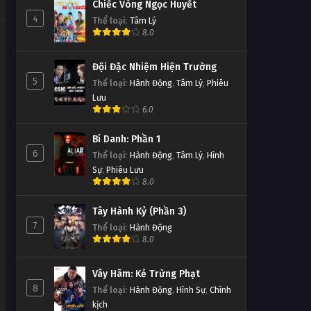
Chiếc Vòng Ngọc Huyết
Tập 122
4
Thể loại
:
Tâm Lý
8.0
Đấu Phá Thương Khung Ngoại
Truyện Tập 121
Đội Đặc Nhiệm Hiện Trường
Tập 121
5
Thể loại
:
Hành Động
,
Tâm Lý
,
Phiêu
Lưu
6.0
Đấu Phá Thương Khung Ngoại
Truyện Tập 120
Bí Danh: Phần 1
Tập 120
6
Thể loại
:
Hành Động
,
Tâm Lý
,
Hình
Sự
,
Phiêu Lưu
Đấu Phá Thương Khung Ngoại
8.0
Truyện Tập 119
Tập 119
Tây Hành Kỷ (Phần 3)
7
Thể loại
:
Hành Động
Đấu Phá Thương Khung Ngoại
8.0
Truyện Tập 118
Vây Hãm: Kẻ Trừng Phạt
Tập 118
8
Thể loại
:
Hành Động
,
Hình Sự
,
Chính
kịch
Đấu Phá Thương Khung Ngoại