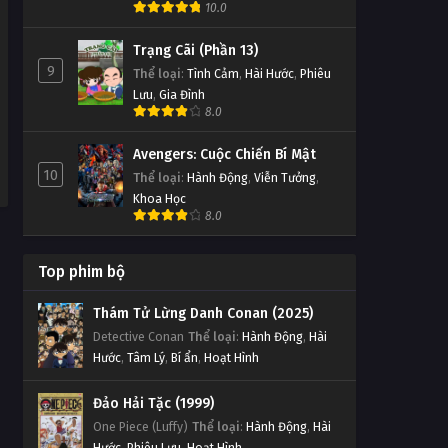
10.0
Truyện Tập 117
Tập 117
Trạng Cãi (Phần 13)
9
Thể loại
:
Tình Cảm
,
Hài Hước
,
Phiêu
Đấu Phá Thương Khung Ngoại
Lưu
,
Gia Đình
Truyện Tập 116
8.0
Tập 116
Avengers: Cuộc Chiến Bí Mật
10
Đấu Phá Thương Khung Ngoại
Thể loại
:
Hành Động
,
Viễn Tưởng
,
Truyện Tập 115
Khoa Học
8.0
Tập 115
Đấu Phá Thương Khung Ngoại
Top phim bộ
Truyện Tập 114
Thám Tử Lừng Danh Conan (2025)
Tập 114
Detective Conan
Thể loại
:
Hành Động
,
Hài
Hước
,
Tâm Lý
,
Bí ẩn
,
Hoạt Hình
Đấu Phá Thương Khung Ngoại
Truyện Tập 113
Đảo Hải Tặc (1999)
Tập 113
One Piece (Luffy)
Thể loại
:
Hành Động
,
Hài
Hước
,
Phiêu Lưu
,
Hoạt Hình