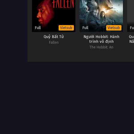
Full
Full
Fu
Vietsub
Vietsub
Quỷ Bất Tử
Người Hobbit: Hành
Qu
trình vô định
Nắ
Fallen
The Hobbit: An
Unexpected Journey