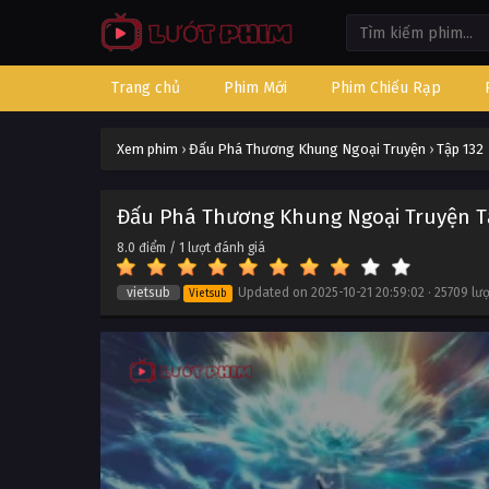
Trang chủ
Phim Mới
Phim Chiếu Rạp
Xem phim
›
Đấu Phá Thương Khung Ngoại Truyện
›
Tập 132
Đấu Phá Thương Khung Ngoại Truyện T
8.0
điểm /
1
lượt đánh giá
vietsub
Updated on
2025-10-21 20:59:02
·
25709 lư
Vietsub