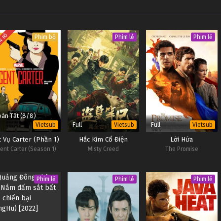
N BỘ
Phim bộ
Phim lẻ
Phim lẻ
àn Tất (8/8)
Full
Full
Vietsub
Vietsub
Vietsub
 Vụ Carter (Phần 1)
Hắc Kim Cổ Điện
Lời Hứa
ent Carter (Season 1)
Misty Creed
The Promise
Phim lẻ
Phim lẻ
Phim lẻ