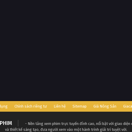
 dụng
Chính sách riêng tư
Liên hệ
Sitemap
Giá Nông Sản
Giac
PHIM
- Nền tảng xem phim trực tuyến đỉnh cao, nổi bật với giao diện
và thiết kế sáng tạo, đưa người xem vào một hành trình giải trí tuyệt vời.