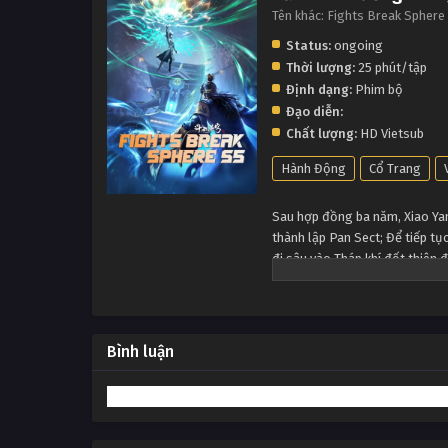
Tên khác: Fights Break Sphere
Status:
ongoing
Thời lượng:
25 phút/tập
Định dạng:
Phim bộ
Đạo diễn:
Chất lượng:
HD Vietsub
Hành Động
Cổ Trang
Sau hợp đồng ba năm, Xiao Yan 
thành lập Pan Sect; Để tiếp tụ
đi sâu vào Tháp khí đốt thiên
Bình luận