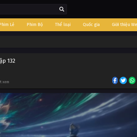
Phim Lẻ
Phim Bộ
Thể loại
Quốc gia
Giới thiệu W
ập 132
ợt xem