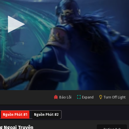
Báo Lỗi
Expand
Turn Off Light
Nguồn Phát #1
Nguồn Phát #2
g Ngoại Truyện