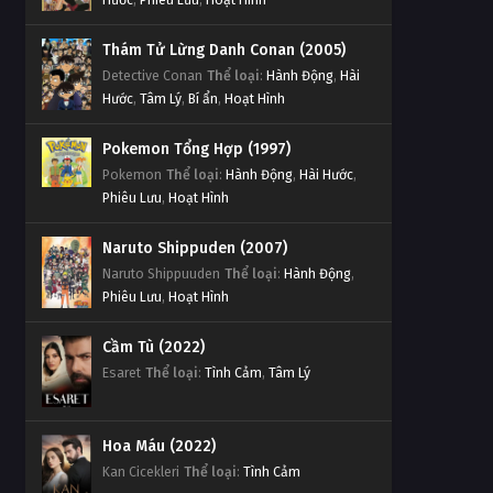
Đấu Phá Thương Khung Ngoại
Truyện Tập 112
Thám Tử Lừng Danh Conan (2005)
Tập 112
Detective Conan
Thể loại
:
Hành Động
,
Hài
Hước
,
Tâm Lý
,
Bí ẩn
,
Hoạt Hình
Đấu Phá Thương Khung Ngoại
Truyện Tập 111
Pokemon Tổng Hợp (1997)
Tập 111
Pokemon
Thể loại
:
Hành Động
,
Hài Hước
,
Phiêu Lưu
,
Hoạt Hình
Đấu Phá Thương Khung Ngoại
Truyện Tập 110
Naruto Shippuden (2007)
Tập 110
Naruto Shippuuden
Thể loại
:
Hành Động
,
Phiêu Lưu
,
Hoạt Hình
Đấu Phá Thương Khung Ngoại
Truyện Tập 109
Cầm Tù (2022)
Tập 109
Esaret
Thể loại
:
Tình Cảm
,
Tâm Lý
Đấu Phá Thương Khung Ngoại
Truyện Tập 108
Hoa Máu (2022)
Kan Cicekleri
Tập 108
Thể loại
:
Tình Cảm