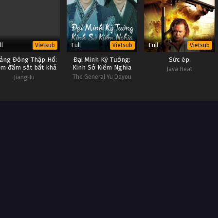
ll
Full
Full
Vietsub
Vietsub
Vietsub
ảng Đông Thập Hổ:
Đại Minh Kỳ Tướng:
Sức ép
m đấm sắt bất khả
Kinh Sở Kiếm Nghĩa
Java Heat
chiến bại
The General Yu Dayou
JiangHu